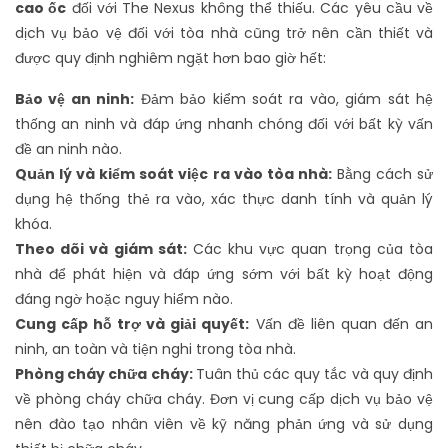
cao ốc
đối với The Nexus không thể thiếu. Các yêu cầu về
dịch vụ bảo vệ đối với tòa nhà cũng trở nên cần thiết và
được quy định nghiêm ngặt hơn bao giờ hết:
Bảo vệ an ninh:
Đảm bảo kiểm soát ra vào, giám sát hệ
thống an ninh và đáp ứng nhanh chóng đối với bất kỳ vấn
đề an ninh nào.
Quản lý và kiểm soát việc ra vào tòa nhà:
Bằng cách sử
dụng hệ thống thẻ ra vào, xác thực danh tính và quản lý
khóa.
Theo dõi và giám sát:
Các khu vực quan trọng của tòa
nhà để phát hiện và đáp ứng sớm với bất kỳ hoạt động
đáng ngờ hoặc nguy hiểm nào.
Cung cấp hỗ trợ và giải quyết:
Vấn đề liên quan đến an
ninh, an toàn và tiện nghi trong tòa nhà.
Phòng cháy chữa cháy:
Tuân thủ các quy tắc và quy định
về phòng cháy chữa cháy. Đơn vị cung cấp dịch vụ bảo vệ
nên đào tạo nhân viên về kỹ năng phản ứng và sử dụng