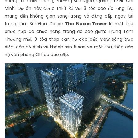
đường Tôn Đức Thắng, Phường Bến Nghé, Quận 1, TP.Hồ Chí
Minh. Dự án này được thiết kế với 3 tòa cao ốc lộng lẫy,
mang đến không gian sang trọng và đẳng cấp ngay tại
trung tâm Sài Gòn. Dự án
The Nexus Tower
là một khu
phức hợp đa chức năng trong đó bao gồm: Trung Tâm
Thương mại, 3 tòa tháp căn hộ cao cấp view sông trực
diện, căn hộ dịch vụ khách sạn 5 sao và một tòa tháp căn
hộ văn phòng Office cao cấp.