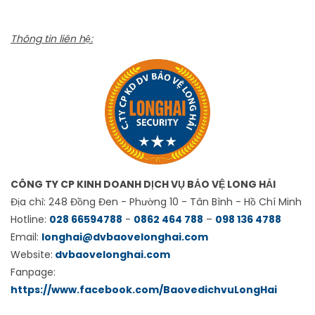
Thông tin liên hệ:
CÔNG TY CP KINH DOANH DỊCH VỤ BẢO VỆ LONG HẢI
Địa chỉ: 248 Đồng Đen - Phường 10 - Tân Bình - Hồ Chí Minh
Hotline:
028 66594788
-
0862 464 788
–
098 136 4788
Email:
longhai@dvbaovelonghai.com
Website:
dvbaovelonghai.com
Fanpage:
https://www.facebook.com/BaovedichvuLongHai