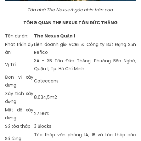
Tòa nhà The Nexus ở góc nhìn trên cao.
TỔNG QUAN THE NEXUS TÔN ĐỨC THẮNG
Tên dự án:
The Nexus Quận 1
Phát triển dự
Liên doanh giữ VCRE & Công ty Bất Động Sản
án:
Refico
3A - 3B Tôn Đức Thắng, Phường Bến Nghé,
Vị Trí
Quận 1, Tp. Hồ Chí Minh
Đơn vị xây
Coteccons
dựng
Xây tích xây
8.634,5m2
dựng
Mật độ xây
27.96%
dựng
Số tòa tháp
3 Blocks
Tòa tháp văn phòng 1A, 1B và tòa tháp các
Số tầng