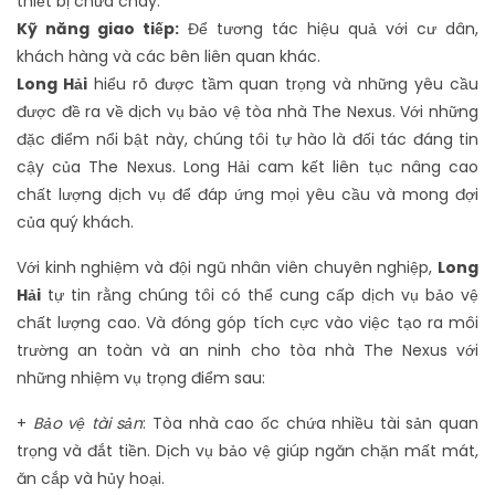
thiết bị chữa cháy.
Kỹ năng giao tiếp:
Để tương tác hiệu quả với cư dân,
khách hàng và các bên liên quan khác.
Long Hải
hiểu rõ được tầm quan trọng và những yêu cầu
được đề ra về dịch vụ bảo vệ tòa nhà The Nexus. Với những
đặc điểm nổi bật này, chúng tôi tự hào là đối tác đáng tin
cậy của The Nexus. Long Hải cam kết liên tục nâng cao
chất lượng dịch vụ để đáp ứng mọi yêu cầu và mong đợi
của quý khách.
Với kinh nghiệm và đội ngũ nhân viên chuyên nghiệp,
Long
Hải
tự tin rằng chúng tôi có thể cung cấp dịch vụ bảo vệ
chất lượng cao. Và đóng góp tích cực vào việc tạo ra môi
trường an toàn và an ninh cho tòa nhà The Nexus với
những nhiệm vụ trọng điểm sau:
+
Bảo vệ tài sản
: Tòa nhà cao ốc chứa nhiều tài sản quan
trọng và đắt tiền. Dịch vụ bảo vệ giúp ngăn chặn mất mát,
ăn cắp và hủy hoại.