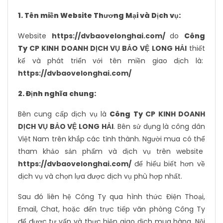
1. Tên miền Website Thương Mại và Dịch vụ:
Website
https://dvbaovelonghai.com/
do
Công
Ty
CP KINH DOANH DỊCH VỤ BẢO VỆ LONG HẢI
thiết
kế và phát triển với tên miền giao dịch là:
https://dvbaovelonghai.com/
2. Định nghĩa chung:
Bên cung cấp dịch vụ là
Công Ty
CP KINH DOANH
DỊCH VỤ BẢO VỆ LONG HẢI
. Bên sử dụng là công dân
Việt Nam trên khắp các tỉnh thành. Người mua có thể
tham khảo sản phẩm và dịch vụ trên website
https://dvbaovelonghai.com/
để hiểu biết hơn về
dịch vụ và chọn lựa được dịch vụ phù hợp nhất.
Sau đó liên hệ Công Ty qua hình thức Điện Thoại,
Email, Chat, hoặc đến trực tiếp văn phòng Công Ty
để được tư vấn và thực hiện giao dịch mua hàng. Nội