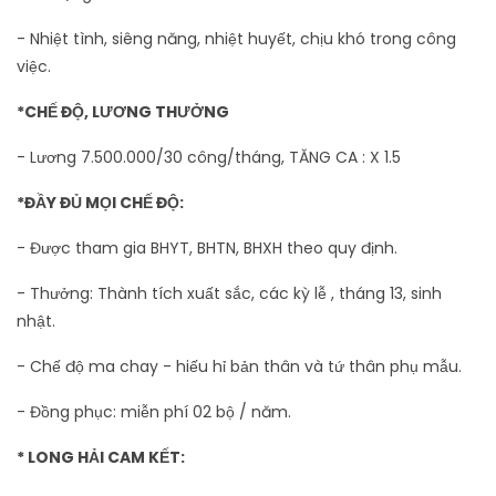
- Nhiệt tình, siêng năng, nhiệt huyết, chịu khó trong công
việc.
*CHẾ ĐỘ, LƯƠNG THƯỞNG
- Lương 7.500.000/30 công/tháng, TĂNG CA : X 1.5
*ĐẦY ĐỦ MỌI CHẾ ĐỘ:
- Được tham gia BHYT, BHTN, BHXH theo quy định.
- Thưởng: Thành tích xuất sắc, các kỳ lễ , tháng 13, sinh
nhật.
- Chế độ ma chay - hiếu hỉ bản thân và tứ thân phụ mẫu.
- Đồng phục: miễn phí 02 bộ / năm.
* LONG HẢI CAM KẾT: