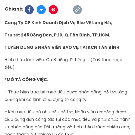
Chia sẻ:
Công Ty CP Kinh Doanh Dịch Vụ Bảo Vệ Long Hải,
Trụ sở: 248 Đồng Đen, P.10, Q.Tân Bình, TP.HCM.
TUYỂN DỤNG 5 NHÂN VIÊN BẢO VỆ TẠI KCN TÂN BÌNH
Hình thức làm việc: Ca 8 tiếng, 12 tiếng ... (Tuỳ theo mục
tiêu).
*MÔ TẢ CÔNG VIỆC:
- Thực hiện trực tại mục tiêu được phân công, hỗ trợ tăng
cường khi có lệnh điều động từ công ty.
- Khi mục tiêu có nhu cầu hỗ trợ, Nhân viên cơ động được
điểu động đến công tác tại các mục tiêu và phải chấp hành
sự phân công của Đội trưởng với tinh thần trách nhiệm cao,
hoàn thành tốt nhiệm vụ ca trực.