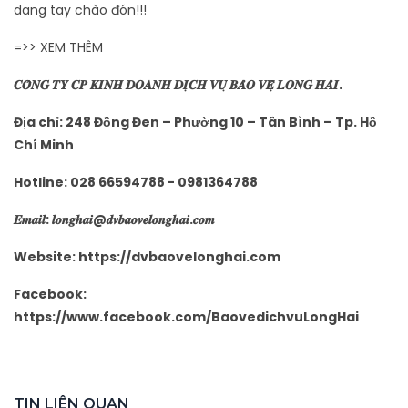
dang tay chào đón!!!
=>> XEM THÊM
𝑪𝑶̂𝑵𝑮 𝑻𝒀 𝑪𝑷 𝑲𝑰𝑵𝑯 𝑫𝑶𝑨𝑵𝑯 𝑫𝑰̣𝑪𝑯 𝑽𝑼̣ 𝑩𝑨̉𝑶 𝑽𝑬̣̂ 𝑳𝑶𝑵𝑮 𝑯𝑨̉𝑰.
Địa chỉ: 248 Đồng Đen – Phường 10 – Tân Bình – Tp. Hồ
Chí Minh
Hotline: 028 66594788 - 0981364788
𝑬𝒎𝒂𝒊𝒍: 𝒍𝒐𝒏𝒈𝒉𝒂𝒊@𝒅𝒗𝒃𝒂𝒐𝒗𝒆𝒍𝒐𝒏𝒈𝒉𝒂𝒊.𝒄𝒐𝒎
Website:
https://dvbaovelonghai.com
Facebook:
https://www.facebook.com/BaovedichvuLongHai
TIN LIÊN QUAN