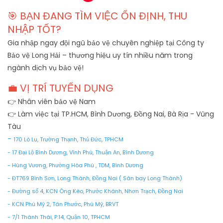
🎯 BẠN ĐANG TÌM VIỆC ỔN ĐỊNH, THU
NHẬP TỐT?
Gia nhập ngay đội ngũ bảo vệ chuyên nghiệp tại Công ty
Bảo vệ Long Hải – thương hiệu uy tín nhiều năm trong
ngành dịch vụ bảo vệ!
💼 VỊ TRÍ TUYỂN DỤNG
👉 Nhân viên bảo vệ Nam
👉 Làm việc tại TP.HCM, Bình Dương, Đồng Nai, Bà Rịa - Vũng
Tàu
-
170 Lò Lu, Trường Thạnh, Thủ Đức, TPHCM
- 17 Đại Lộ Bình Dương, Vĩnh Phú, Thuận An, Bình Dương
- Hùng Vương, Phường Hòa Phú , TDM, Bình Dương
- ĐT769 Bình Sơn, Long Thành, Đồng Nai ( Sân bay Long Thành)
- Đường số 4, KCN Ông Kèo, Phước Khánh, Nhơn Trạch, Đồng Nai
- KCN Phú Mỹ 2, Tân Phước, Phú Mỹ, BRVT
- 7/1 Thành Thái, P.14, Quận 10, TPHCM