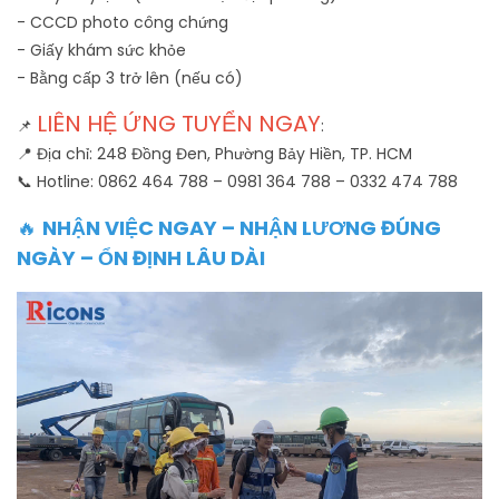
- CCCD photo công chứng
- Giấy khám sức khỏe
- Bằng cấp 3 trở lên (nếu có)
LIÊN HỆ ỨNG TUYỂN NGAY
📌
:
📍 Địa chỉ: 248 Đồng Đen, Phường Bảy Hiền, TP. HCM
📞 Hotline: 0862 464 788 – 0981 364 788 – 0332 474 788
🔥
NHẬN VIỆC NGAY – NHẬN LƯƠNG ĐÚNG
NGÀY – ỔN ĐỊNH LÂU DÀI