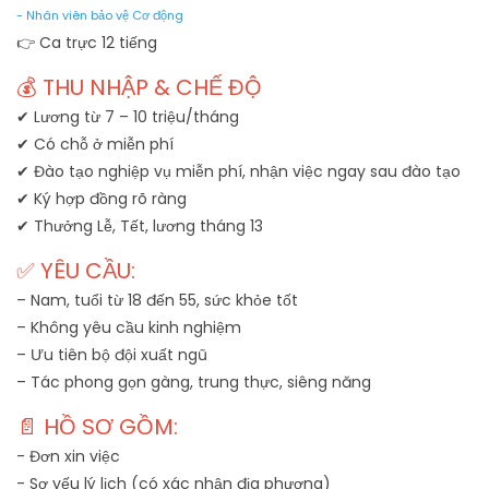
- Nhân viên bảo vệ Cơ động
👉 Ca trực 12 tiếng
💰 THU NHẬP & CHẾ ĐỘ
✔ Lương từ 7 – 10 triệu/tháng
✔ Có chỗ ở miễn phí
✔ Đào tạo nghiệp vụ miễn phí, nhận việc ngay sau đào tạo
✔ Ký hợp đồng rõ ràng
✔ Thưởng Lễ, Tết, lương tháng 13
✅ YÊU CẦU:
– Nam, tuổi từ 18 đến 55, sức khỏe tốt
– Không yêu cầu kinh nghiệm
– Ưu tiên bộ đội xuất ngũ
– Tác phong gọn gàng, trung thực, siêng năng
📄 HỒ SƠ GỒM:
- Đơn xin việc
- Sơ yếu lý lịch (có xác nhận địa phương)