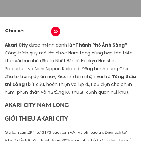
Chia sẻ:
Akari City
được mệnh danh là
“Thành Phố Ánh Sáng
”
–
Công trình quy mô lớn được Nam Long cùng hợp tác triển
khai với hai nhà đầu tư Nhật Bản là Hankyu Hanshin
Properties và Nishi Nippon Railroad. Đồng hành cùng Chủ
đầu tư trong dự án này, Ricons đảm nhận vai trò
Tổng thầu
thi công
(kết cấu, hoàn thiện và lắp đặt cơ điện cho phần
hầm, phần thân và hạ tầng Kỹ thuật, cảnh quan nội khu).
AKARI CITY NAM LONG
GIỚI THIỆU AKARI CITY
Giá bán căn 2PN từ 3TY3 bao gồm VAT và phí bảo trì. Diện tích từ
61m2 đến 89m2. Thanh toán 30% nhận nhà, hỗ trợ cố định lãi suất