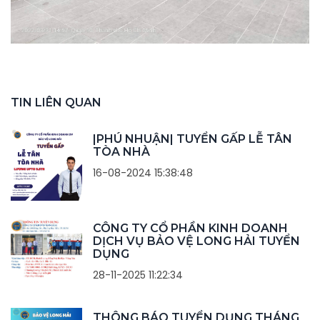
TIN LIÊN QUAN
|PHÚ NHUẬN| TUYỂN GẤP LỄ TÂN
TÒA NHÀ
16-08-2024 15:38:48
CÔNG TY CỔ PHẦN KINH DOANH
DỊCH VỤ BẢO VỆ LONG HẢI TUYỂN
DỤNG
28-11-2025 11:22:34
THÔNG BÁO TUYỂN DỤNG THÁNG