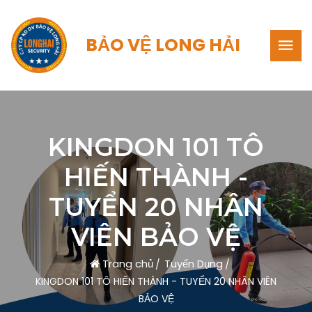
BẢO VỆ LONG HẢI
KINGDON 101 TÔ
HIẾN THÀNH -
TUYỂN 20 NHÂN
VIÊN BẢO VỆ
Trang chủ
Tuyển Dụng
KINGDON 101 TÔ HIẾN THÀNH - TUYỂN 20 NHÂN VIÊN
BẢO VỆ