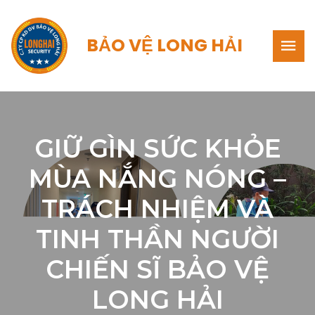
BẢO VỆ LONG HẢI
GIỮ GÌN SỨC KHỎE
MÙA NẮNG NÓNG –
TRÁCH NHIỆM VÀ
TINH THẦN NGƯỜI
CHIẾN SĨ BẢO VỆ
LONG HẢI