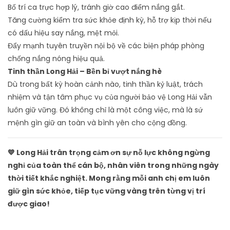
Bố trí ca trực hợp lý, tránh giờ cao điểm nắng gắt.
Tăng cường kiểm tra sức khỏe định kỳ, hỗ trợ kịp thời nếu
có dấu hiệu say nắng, mệt mỏi.
Đẩy mạnh tuyên truyền nội bộ về các biện pháp phòng
chống nắng nóng hiệu quả.
Tinh thần Long Hải – Bền bỉ vượt nắng hè
Dù trong bất kỳ hoàn cảnh nào, tinh thần kỷ luật, trách
nhiệm và tận tâm phục vụ của người bảo vệ Long Hải vẫn
luôn giữ vững. Đó không chỉ là một công việc, mà là sứ
mệnh gìn giữ an toàn và bình yên cho cộng đồng.
💙 Long Hải trân trọng cảm ơn sự nỗ lực không ngừng
nghỉ của toàn thể cán bộ, nhân viên trong những ngày
thời tiết khắc nghiệt. Mong rằng mỗi anh chị em luôn
giữ gìn sức khỏe, tiếp tục vững vàng trên từng vị trí
được giao!