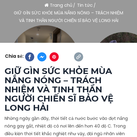
Trang chủ
Tin tức
GIỮ GÌN SỨC KHỎE MÙA NẮNG NÓNG – TRÁCH NHIỆM
VÀ TINH THẦN NGƯỜI CHIẾN SĨ BẢO VỆ LONG HẢI
Chia sẻ:
GIỮ GÌN SỨC KHỎE MÙA
NẮNG NÓNG – TRÁCH
NHIỆM VÀ TINH THẦN
NGƯỜI CHIẾN SĨ BẢO VỆ
LONG HẢI
Những ngày gần đây, thời tiết cả nước bước vào đợt nắng
nóng gay gắt, nhiệt độ có nơi lên đến hơn 40 độ C. Trong
điều kiện thời tiết khắc nghiệt như vậy, đội ngũ nhân viên