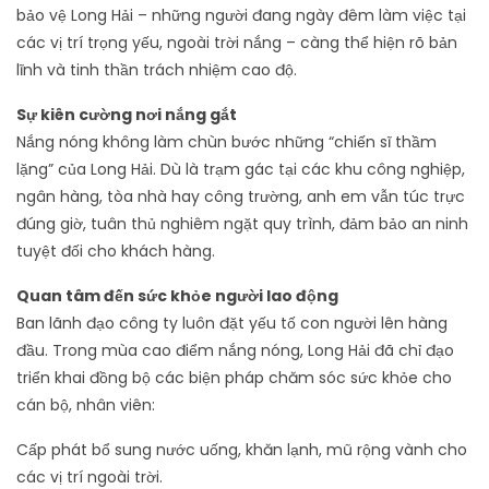
bảo vệ Long Hải – những người đang ngày đêm làm việc tại
các vị trí trọng yếu, ngoài trời nắng – càng thể hiện rõ bản
lĩnh và tinh thần trách nhiệm cao độ.
Sự kiên cường nơi nắng gắt
Nắng nóng không làm chùn bước những “chiến sĩ thầm
lặng” của Long Hải. Dù là trạm gác tại các khu công nghiệp,
ngân hàng, tòa nhà hay công trường, anh em vẫn túc trực
đúng giờ, tuân thủ nghiêm ngặt quy trình, đảm bảo an ninh
tuyệt đối cho khách hàng.
Quan tâm đến sức khỏe người lao động
Ban lãnh đạo công ty luôn đặt yếu tố con người lên hàng
đầu. Trong mùa cao điểm nắng nóng, Long Hải đã chỉ đạo
triển khai đồng bộ các biện pháp chăm sóc sức khỏe cho
cán bộ, nhân viên:
Cấp phát bổ sung nước uống, khăn lạnh, mũ rộng vành cho
các vị trí ngoài trời.