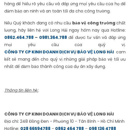
hàng để hiểu rõ yêu cầu và đáp ứng mọi yêu cầu của họ để
đảm bảo an ninh và an toàn tối đa cho công trường.
Nếu Quý khách đang có nhu cầu
bảo vệ công trường
chất
lượng, hãy liên hệ với Long Hải ngay hôm nay qua Hotline:
0862.464.788
–
0981.364.788
để được tư vấn và đáp ứng
mọi yêu cầu của quý vị.
CÔNG TY CP KINH DOANH DỊCH VỤ BẢO VỆ LONG HẢI
cam
kết sẽ mang đến cho quý vị những giải pháp bảo vệ tối ưu
nhất để đảm bảo thành công của dự án xây dựng.
Thông tin liên hệ:
CÔNG TY CP KINH DOANH DỊCH VỤ BẢO VỆ LONG HẢI
Địa chỉ: 248 Đồng Đen - Phường 10 - Tân Bình - Hồ Chí Minh
Hotline:
028 66594788
-
0862 464 788
–
098 136 4788