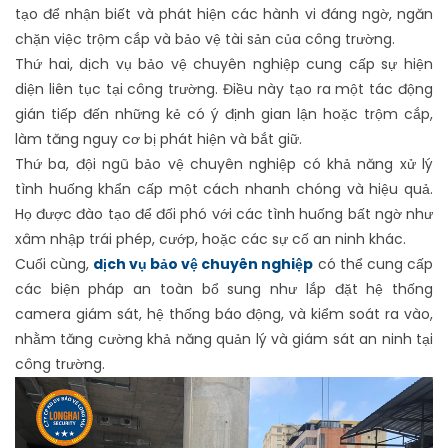
tạo để nhận biết và phát hiện các hành vi đáng ngờ, ngăn
chặn việc trộm cắp và bảo vệ tài sản của công trường.
Thứ hai, dịch vụ bảo vệ chuyên nghiệp cung cấp sự hiện
diện liên tục tại công trường. Điều này tạo ra một tác động
gián tiếp đến những kẻ có ý định gian lận hoặc trộm cắp,
làm tăng nguy cơ bị phát hiện và bắt giữ.
Thứ ba, đội ngũ bảo vệ chuyên nghiệp có khả năng xử lý
tình huống khẩn cấp một cách nhanh chóng và hiệu quả.
Họ được đào tạo để đối phó với các tình huống bất ngờ như
xâm nhập trái phép, cướp, hoặc các sự cố an ninh khác.
Cuối cùng,
dịch vụ bảo vệ chuyên nghiệp
có thể cung cấp
các biện pháp an toàn bổ sung như lắp đặt hệ thống
camera giám sát, hệ thống báo động, và kiểm soát ra vào,
nhằm tăng cường khả năng quản lý và giám sát an ninh tại
công trường.