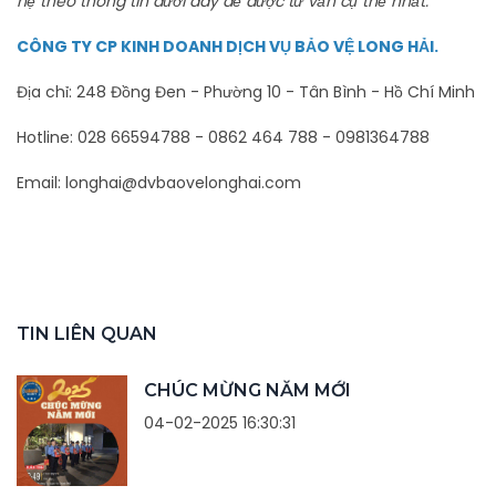
hệ theo thông tin dưới đây để được tư vấn cụ thể nhất.
CÔNG TY CP KINH DOANH DỊCH VỤ BẢO VỆ LONG HẢI.
Địa chỉ: 248 Đồng Đen - Phường 10 - Tân Bình - Hồ Chí Minh
Hotline:
028 66594788 - 0862 464 788
-
0981364788
Email:
longhai@dvbaovelonghai.com
TIN LIÊN QUAN
CHÚC MỪNG NĂM MỚI
04-02-2025 16:30:31