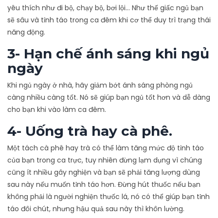
yêu thích như đi bộ, chạy bộ, bơi lội… Như thế giấc ngủ bạn
sẽ sâu và tỉnh táo trong ca đêm khi cơ thể duy trì trạng thái
năng động.
3- Hạn chế ánh sáng khi ngủ
ngày
Khi ngủ ngày ở nhà, hãy giảm bớt ánh sáng phòng ngủ
càng nhiều càng tốt. Nó sẽ giúp bạn ngủ tốt hơn và dễ dàng
cho bạn khi vào làm ca đêm.
4- Uống trà hay cà phê.
Một tách cà phê hay trà có thể làm tăng mức độ tỉnh táo
của bạn trong ca trực, tuy nhiên đừng lạm dụng vì chúng
cũng ít nhiều gây nghiện và bạn sẽ phải tăng lượng dùng
sau này nếu muốn tỉnh táo hơn. Đừng hút thuốc nếu bạn
không phải là người nghiện thưốc lá, nó có thể giúp bạn tỉnh
táo đôi chút, nhưng hậu quả sau này thì khôn lường.