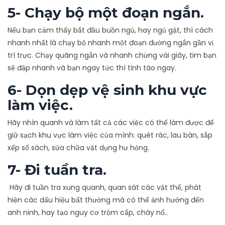
5- Chạy bộ một đoạn ngắn.
Nếu bạn cảm thấy bắt đầu buồn ngủ, hay ngủ gật, thì cách
nhanh nhất là chạy bộ nhanh một đoạn đường ngắn gần vị
trí trực. Chạy quãng ngắn và nhanh chừng vài giây, tim bạn
sẽ đập nhanh và bạn ngay tức thì tỉnh táo ngay.
6- Dọn dẹp vệ sinh khu vực
làm việc.
Hãy nhìn quanh và làm tất cả các việc có thể làm được để
giữ sạch khu vực làm việc của mình: quét rác, lau bàn, sắp
xếp sổ sách, sửa chữa vật dụng hư hỏng.
7- Đi tuần tra.
Hãy đi tuần tra xung quanh, quan sát các vật thể, phát
hiện các dấu hiệu bất thường mà có thể ảnh hưởng đến
anh ninh, hay tạo nguy cơ trộm cắp, cháy nổ..