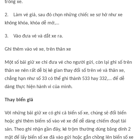
trông xe.
2. Làm vé giả, sau đó chọn những chiếc xe sơ hở như xe
không khóa, khóa dễ mở,…
3. Vào đưa vé và dắt xe ra.
Ghi thêm vào vé xe, trên thân xe
Một số bãi giữ xe chỉ đưa vé cho người gửi, còn lại ghi số trên
thân xe nên rất dễ bị kẻ gian thay đổi số trên vé và thân xe,
chẳng hạn như số 33 có thể ghi thành 533 hay 332,… để dễ
dàng thực hiện hành vi của mình.
Thay biển giả
Với những bãi giữ xe có ghi cả biển số xe, chúng sẽ đổi biển
hoặc ghi thêm biểm số vào vé xe để dễ dàng chiếm đoạt tài
sản. Theo ghi nhận gần đây, kẻ trộm thường dùng băng dính 2
mặt để lấy biển số xe đã vào gửi hoặc gắn chồng lên biển số xe