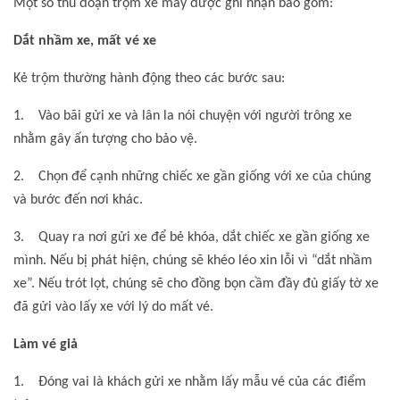
Một số thủ đoạn trộm xe máy được ghi nhận bao gồm:
Dắt nhầm xe, mất vé xe
Kẻ trộm thường hành động theo các bước sau:
1. Vào bãi gửi xe và lân la nói chuyện với người trông xe
nhằm gây ấn tượng cho bảo vệ.
2. Chọn để cạnh những chiếc xe gần giống với xe của chúng
và bước đến nơi khác.
3. Quay ra nơi gửi xe để bẻ khóa, dắt chiếc xe gần giống xe
mình. Nếu bị phát hiện, chúng sẽ khéo léo xin lỗi vì “dắt nhầm
xe”. Nếu trót lọt, chúng sẽ cho đồng bọn cầm đầy đủ giấy tờ xe
đã gửi vào lấy xe với lý do mất vé.
Làm vé giả
1. Đóng vai là khách gửi xe nhằm lấy mẫu vé của các điểm